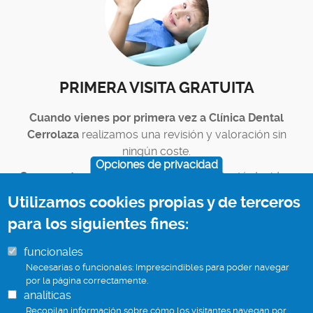
PRIMERA VISITA GRATUITA
Cuando vienes por primera vez a Clínica Dental
Cerrolaza
realizamos una revisión y valoración sin
ningún coste.
Opciones de privacidad
Con nuestro diagnóstico y presupuesto
, tú decides.
Utilizamos cookies propias y de terceros
para los siguientes fines:
funcionales
Necesarias o funcionales: Imprescindibles para poder navegar
por la página correctamente.
analíticas
Recopilan información sobre cómo los visitantes navegan por