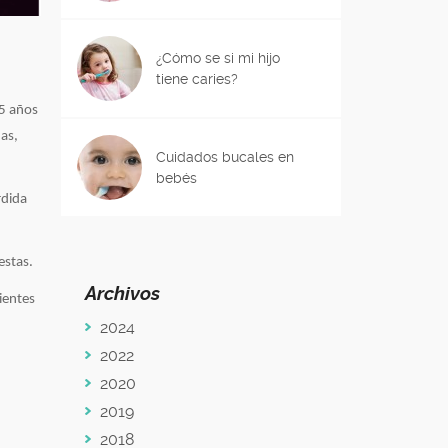
¿Cómo se si mi hijo
tiene caries?
25 años
as,
Cuidados bucales en
bebés
rdida
estas.
Archivos
ientes
2024
2022
2020
2019
2018