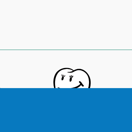
laza
.
.