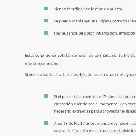
Tienen mordida con la muela opuesta
Se puede mantener una higiene correcta (cepi
Hay ausencia de dolor, inflamación, infección
Estas condiciones solo las cumplen aproximadamente 1/5 de
maxilares grandes.
Si eres de los desafortunados 4/5, deberías conocer el sigui
Si el paciente es menor de 17 años, esperarem
extracción cuando sea el momento. Con excep
necesario extraerlas para aprovechar el espac
A partir de los 17 años, mandamos hacer una
valorar la situación de las muelas del juicio