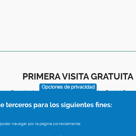
PRIMERA VISITA GRATUITA
Opciones de privacidad
Cuando vienes por primera vez a Clínica Dental Cerro
realizamos una revisión y valoración sin ningún coste
e terceros para los siguientes fines:
Con nuestro diagnóstico y presupuesto
, tú decides
 poder navegar por la página correctamente.