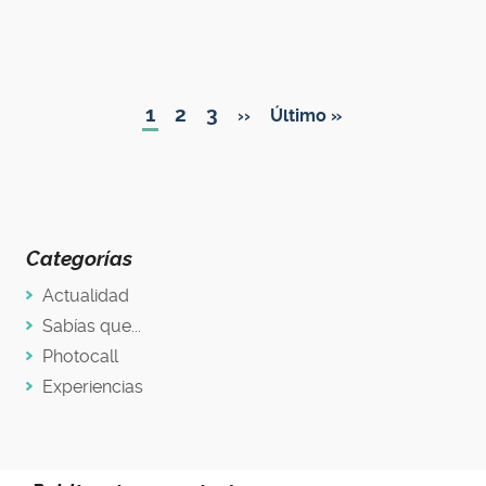
Paginación
Página
1
Page
2
Page
3
Siguiente
››
Última
Último »
actual
página
página
Categorías
Actualidad
Sabías que...
Photocall
Experiencias