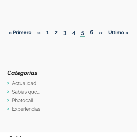
Paginación
Page
1
Page
2
Page
3
Page
4
Página
5
Page
6
Primera
« Primero
Página
‹‹
Siguiente
››
Última
Último »
actual
página
anterior
página
página
Categorías
Actualidad
Sabías que...
Photocall
Experiencias